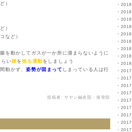
など）
201
201
201
201
など）
201
ノコなど）
201
201
、腸を動かしてガスが一か所に溜まらないように
201
くらい
腰
を
捻る運動
をしましょう
201
時間動かず、
姿勢が固まって
しまっている人は行
201
201
201
201
投稿者:
サヤン鍼灸院・接骨院
201
201
201
201
201