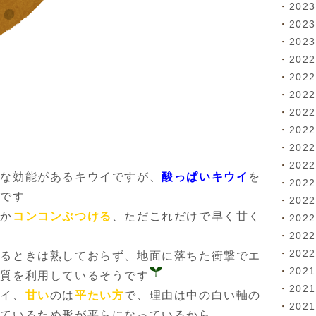
202
202
202
202
202
202
202
202
202
202
々な効能があるキウイですが、
酸っぱいキウイ
を
202
うです
202
回か
コンコンぶつける
、ただこれだけで早く甘く
202
202
202
いるときは熟しておらず、地面に落ちた衝撃でエ
202
性質を利用しているそうです
202
ウイ、
甘い
のは
平たい方
で、理由は中の白い軸の
202
っているため形が平らになっているから