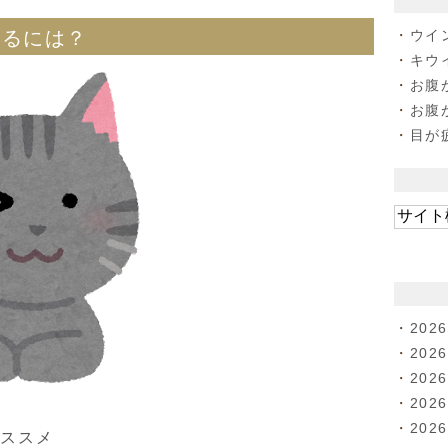
ウイ
なるには？
キウ
お腹
お腹
目が
202
202
202
202
202
おススメ