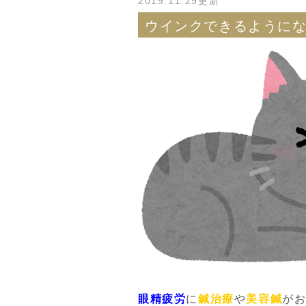
2019.11.29更新
ウインクできるように
眼精疲労
に
鍼治療
や
美容鍼
が