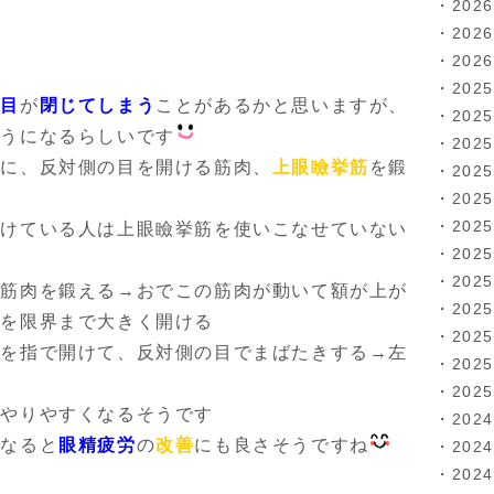
202
202
202
202
の目
が
閉じてしまう
ことがあるかと思いますが、
202
ようになるらしいです
202
うに、反対側の目を開ける筋肉、
上眼瞼挙筋
を鍛
202
202
202
開けている人は上眼瞼挙筋を使いこなせていない
202
202
く筋肉を鍛える→おでこの筋肉が動いて額が上が
202
目を限界まで大きく開ける
202
目を指で開けて、反対側の目でまばたきする→左
202
る
202
がやりやすくなるそうです
202
になると
眼精疲労
の
改善
にも良さそうですね
202
202