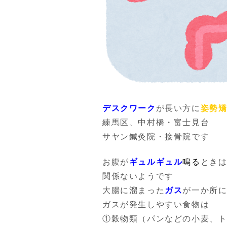
デスクワーク
が長い方に
姿勢
練馬区、中村橋・富士見台
サヤン鍼灸院・接骨院です
お腹が
ギュルギュル
鳴る
とき
関係ないようです
大腸に溜まった
ガス
が一か所
ガスが発生しやすい食物は
①穀物類（パンなどの小麦、