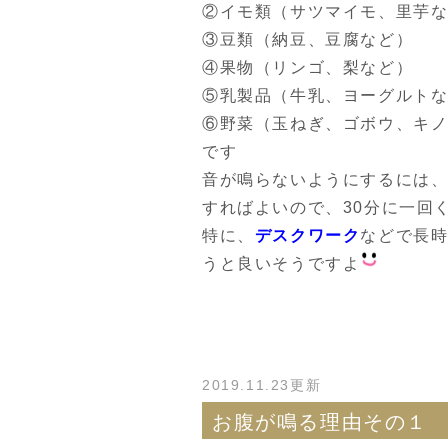
②イモ類（サツマイモ、里芋
③豆類（納豆、豆腐など）
④果物（リンゴ、梨など）
⑤乳製品（牛乳、ヨーグルト
⑥野菜（玉ねぎ、ゴボウ、キ
です
音が鳴らないようにするには
すればよいので、30分に一回
特に、
デスクワーク
などで長
うと良いそうですよ
2019.11.23更新
お腹が鳴る理由その１