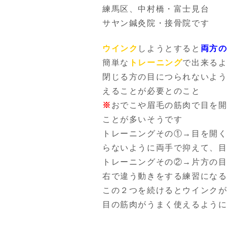
練馬区、中村橋・富士見台
サヤン鍼灸院・接骨院です
ウインク
しようとすると
両方
簡単な
トレーニング
で出来る
閉じる方の目につられないよ
えることが必要とのこと
※
おでこや眉毛の筋肉で目を
ことが多いそうです
トレーニングその①→目を開
らないように両手で抑えて、
トレーニングその②→片方の
右で違う動きをする練習にな
この２つを続けるとウインク
目の筋肉がうまく使えるよう