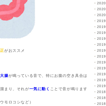
202
202
202
201
201
201
201
201
201
矯正
がおススメ
201
201
201
201
は
大腸
が鳴っている音で、特にお腹の空き具合は
201
201
に溜まり、それが
一気に動く
ことで音が鳴ります
201
201
トウモロコシなど）
201