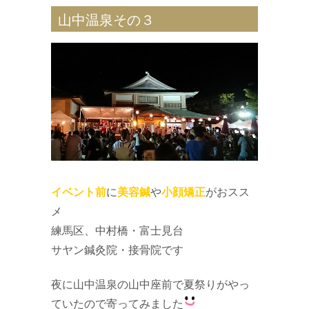
山中温泉その３
イベント前
に
美容鍼
や
小顔矯正
がおスス
メ
練馬区、中村橋・富士見台
サヤン鍼灸院・接骨院です
夜に山中温泉の山中座前で夏祭りがやっ
ていたので寄ってみました