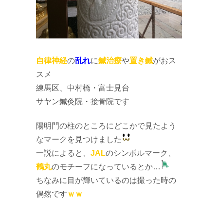
自律神経
の
乱れ
に
鍼治療
や
置き鍼
がおス
スメ
練馬区、中村橋・富士見台
サヤン鍼灸院・接骨院です
陽明門の柱のところにどこかで見たよう
なマークを見つけました
一説によると、
JAL
のシンボルマーク、
鶴丸
のモチーフになっているとか…
ちなみに目が輝いているのは撮った時の
偶然です
ｗｗ