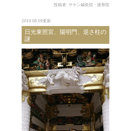
投稿者:
サヤン鍼灸院・接骨院
2019.08.09更新
日光東照宮、陽明門、逆さ柱の
謎