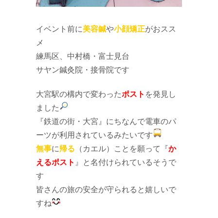
イベント前に
美容鍼
や
小顔矯正
がおスス
メ
練馬区、中村橋・富士見台
サヤン鍼灸院・接骨院です
大宮駅の構内で変わった
ポスト
を発見し
ました
『鉄道の街・大宮』にちなんで電車のパ
ーツが利用されているみたいです
無事
に
帰る
（カエル）ことを願って『
か
えるポスト
』と名付けられているそうで
す
皆さんの旅の安全が守られると嬉しいで
すね