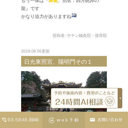
もう一体は『
降龍
、別名：四方睨みの
龍』です
かなり迫力がありますね
投稿者:
サヤン鍼灸院・接骨院
2019.08.05更新
日光東照宮、陽明門その１
男性美容
や
小顔矯正
がおススメ