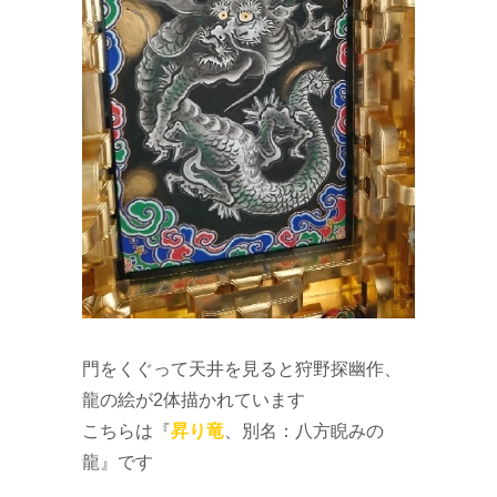
門をくぐって天井を見ると狩野探幽作、
龍の絵が2体描かれています
こちらは『
昇り竜
、別名：八方睨みの
龍』です