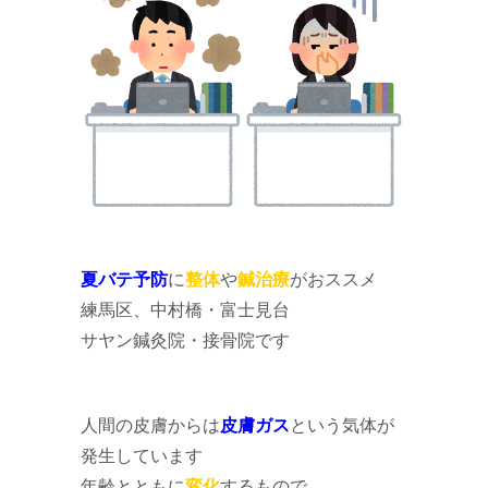
夏バテ予防
に
整体
や
鍼治療
がおススメ
練馬区、中村橋・富士見台
サヤン鍼灸院・接骨院です
人間の皮膚からは
皮膚ガス
という気体が
発生しています
年齢とともに
変化
するもので、