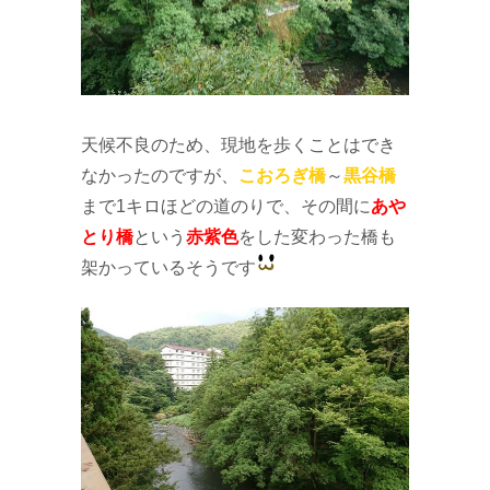
天候不良のため、現地を歩くことはでき
なかったのですが、
こおろぎ橋
～
黒谷橋
まで1キロほどの道のりで、その間に
あや
とり橋
という
赤紫色
をした変わった橋も
架かっているそうです