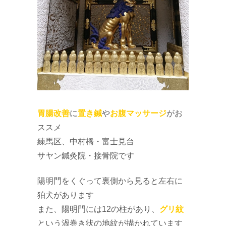
胃腸改善
に
置き鍼
や
お腹マッサージ
がお
ススメ
練馬区、中村橋・富士見台
サヤン鍼灸院・接骨院です
陽明門をくぐって裏側から見ると左右に
狛犬があります
また、陽明門には12の柱があり、
グリ紋
という渦巻き状の地紋が描かれています