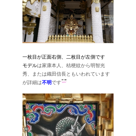
一枚目が正面右側、二枚目が左側です
モデル
は家康本人、桔梗紋から明智光
秀、または織田信長ともいわれています
が詳細は
不明
です