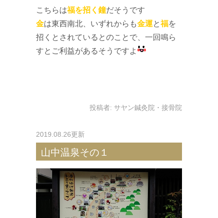
こちらは
福を招く鐘
だそうです
金
は東西南北、いずれからも
金運
と
福
を
招くとされているとのことで、一回鳴ら
すとご利益があるそうですよ
投稿者:
サヤン鍼灸院・接骨院
2019.08.26更新
山中温泉その１