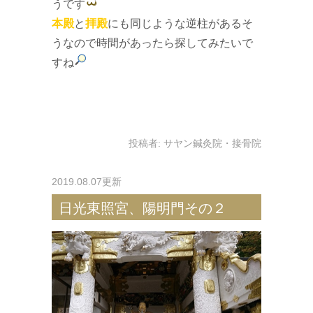
うです
本殿
と
拝殿
にも同じような逆柱があるそ
うなので時間があったら探してみたいで
すね
投稿者:
サヤン鍼灸院・接骨院
2019.08.07更新
日光東照宮、陽明門その２