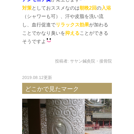
対策
としておススメなのは
朝晩2回
の
入浴
（シャワーも可）、汗や皮脂を洗い流
し、血行促進で
リラックス効果
が加わる
ことでかなり臭いを
抑える
ことができる
そうですよ
投稿者:
サヤン鍼灸院・接骨院
2019.08.12更新
どこかで見たマーク