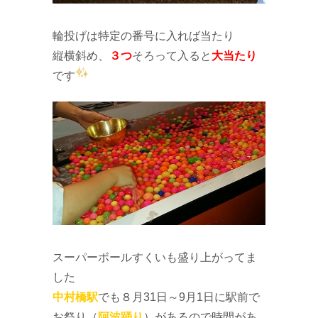
輪投げは特定の番号に入れば当たり
縦横斜め、
３つ
そろって入ると
大当たり
です
スーパーボールすくいも盛り上がってま
した
中村橋駅
でも８月31日～9月1日に駅前で
お祭り（
阿波踊り
）があるので時間があ