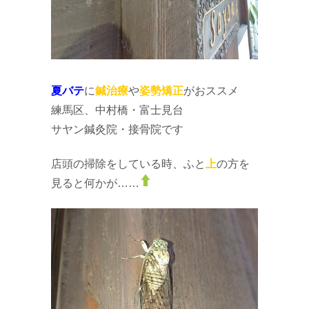
夏バテ
に
鍼治療
や
姿勢矯正
がおススメ
練馬区、中村橋・富士見台
サヤン鍼灸院・接骨院です
店頭の掃除をしている時、ふと
上
の方を
見ると何かが……