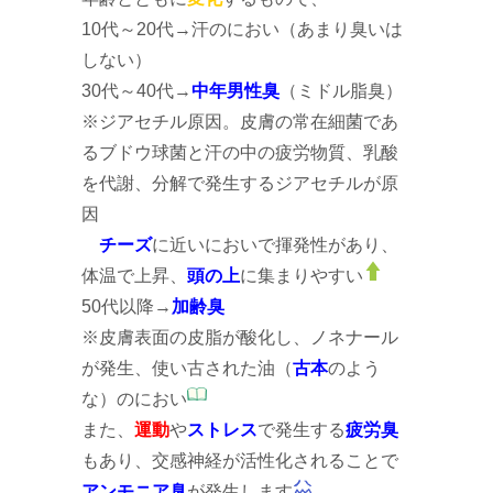
10代～20代→汗のにおい（あまり臭いは
しない）
30代～40代→
中年男性臭
（ミドル脂臭）
※ジアセチル原因。皮膚の常在細菌であ
るブドウ球菌と汗の中の疲労物質、乳酸
を代謝、分解で発生するジアセチルが原
因
チーズ
に近いにおいで揮発性があり、
体温で上昇、
頭の上
に集まりやすい
50代以降→
加齢臭
※皮膚表面の皮脂が酸化し、ノネナール
が発生、使い古された油（
古本
のよう
な）のにおい
また、
運動
や
ストレス
で発生する
疲労臭
もあり、交感神経が活性化されることで
アンモニア臭
が発生します