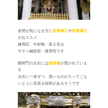
姿勢が気になる方に
姿勢矯正
や
骨盤矯正
がおススメ
練馬区、中村橋・富士見台
サヤン鍼灸院・接骨院です
陽明門の左右には
随身像
が置かれていま
す
左右に一体ずつ、悪いものが入ってこな
いように見張る役割があるそうです