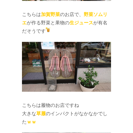
こちらは
加賀野菜
のお店で、
野菜ソムリ
エ
が作る野菜と果物の
生ジュース
が有名
だそうです
こちらは履物のお店ですね
大きな
草履
のインパクトがなかなかでし
た
ｗｗ