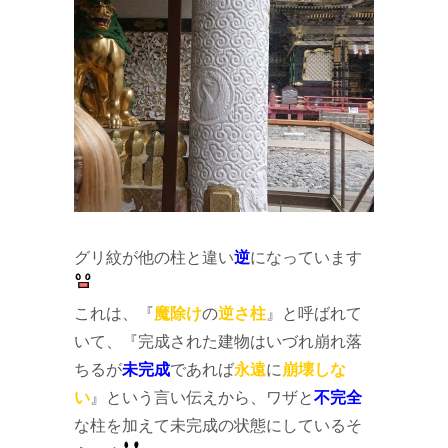
グリ紋が他の柱と違い
逆
になっています
これは、『
魔除け
の
逆さ柱
』と呼ばれて
いて、『完成された建物はいづれ崩れ落
ちるが
未完成
であれば
永遠
に
崩壊しな
い
』という言い伝えから、ワザと
不完全
な柱を加えて未完成の状態にしているそ