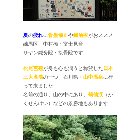
夏
の
疲れ
に
骨盤矯正
や
鍼治療
がおススメ
練馬区、中村橋・富士見台
サヤン鍼灸院・接骨院です
松尾芭蕉
が身も心も潤うと称賛した
日本
三大名湯
の一つ、石川県・
山中温泉
に行
って来ました
名前の通り、山の中にあり、
鶴仙渓
（か
くせんけい）などの景勝地もあります