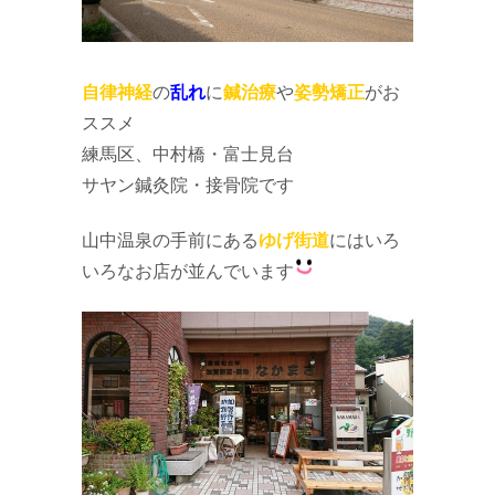
自律神経
の
乱れ
に
鍼治療
や
姿勢矯正
がお
ススメ
練馬区、中村橋・富士見台
サヤン鍼灸院・接骨院です
山中温泉の手前にある
ゆげ街道
にはいろ
いろなお店が並んでいます