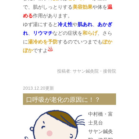
で、肌がしっとりする
美容効果
や体を
温
める
作用があります。
ゆず湯にすると
冷え性
や
肌あれ
、
あかぎ
れ
、
リウマチ
などの症状を
和らげ
、さら
に
湯冷めを予防
するのでいつまでも
ぽか
ぽか
ですよ
投稿者:
サヤン鍼灸院・接骨院
2013.12.20更新
口呼吸が老化の原因に！？
中村橋・富
士見台
サヤン鍼灸