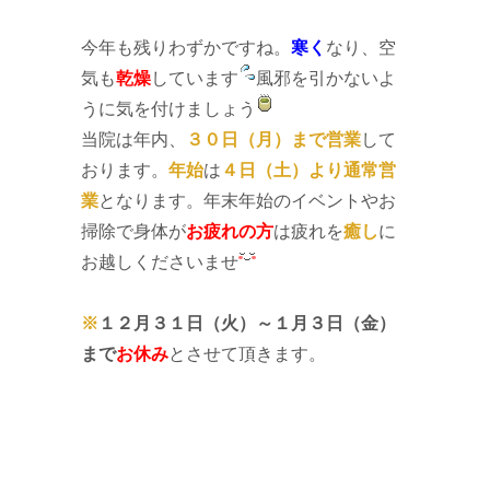
今年も残りわずかですね。
寒く
なり、空
気も
乾燥
しています
風邪を引かないよ
うに気を付けましょう
当院は年内、
３０日（月）まで営業
して
おります。
年始
は
４日（土）より通常営
業
となります。年末年始のイベントやお
掃除で身体が
お疲れの方
は疲れを
癒し
に
お越しくださいませ
※
１２月３１日（火）～１月３日（金）
まで
お休み
とさせて頂きます。