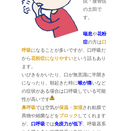
院・接骨院
の土田で
す。
喘息
や
花粉
症
の方は
口
呼吸
になることが多いですが、口呼吸だ
から
花粉症になりやすい
という話もあり
ます。
いびきをかいたり、口が無意識に半開き
になったり、朝起きた時に
喉が痛
いなど
の症状がある場合は口呼吸している可能
性が高いです
鼻呼吸
では空気が
保温・加湿
され粘膜で
異物や細菌などを
ブロック
してくれます
が、
口呼吸
では
免疫力が低下
、呼吸器系