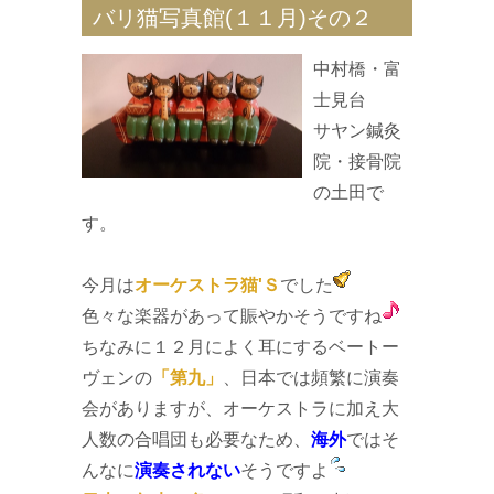
バリ猫写真館(１１月)その２
中村橋・富
士見台
サヤン鍼灸
院・接骨院
の土田で
す。
今月は
オーケストラ猫'Ｓ
でした
色々な楽器があって賑やかそうですね
ちなみに１２月によく耳にするベートー
ヴェンの
「第九」
、日本では頻繁に演奏
会がありますが、オーケストラに加え大
人数の合唱団も必要なため、
海外
ではそ
んなに
演奏されない
そうですよ