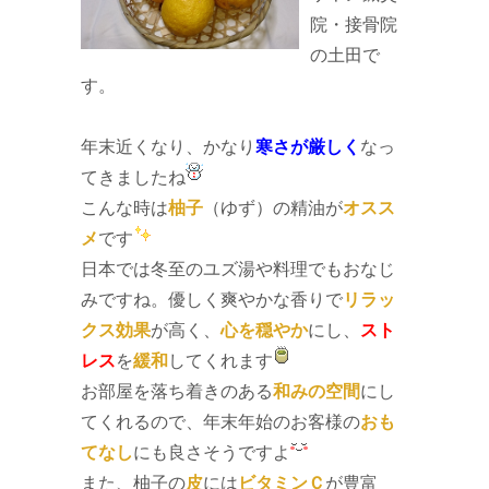
院・接骨院
の土田で
す。
年末近くなり、かなり
寒さが厳しく
なっ
てきましたね
こんな時は
柚子
（ゆず）の精油が
オスス
メ
です
日本では冬至のユズ湯や料理でもおなじ
みですね。優しく爽やかな香りで
リラッ
クス効果
が高く、
心を穏やか
にし、
スト
レス
を
緩和
してくれます
お部屋を落ち着きのある
和みの空間
にし
てくれるので、年末年始のお客様の
おも
てなし
にも良さそうですよ
また、柚子の
皮
には
ビタミンＣ
が豊富