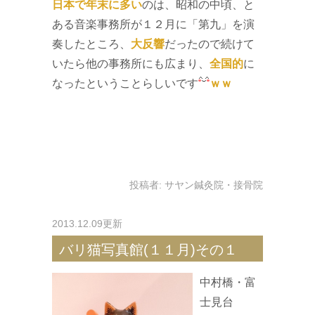
日本で年末に多い
のは、昭和の中頃、と
ある音楽事務所が１２月に「第九」を演
奏したところ、
大反響
だったので続けて
いたら他の事務所にも広まり、
全国的
に
なったということらしいです
ｗｗ
投稿者:
サヤン鍼灸院・接骨院
2013.12.09更新
バリ猫写真館(１１月)その１
中村橋・富
士見台