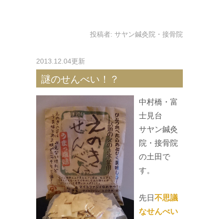
投稿者:
サヤン鍼灸院・接骨院
2013.12.04更新
謎のせんべい！？
中村橋・富
士見台
サヤン鍼灸
院・接骨院
の土田で
す。
先日
不思議
なせんべい