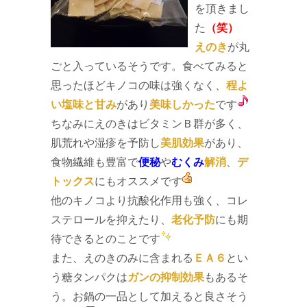
を頂きまし
た
（笑）
えのき
が丸
ごと入っているそうです。食べてみると
思ったほどキノコの味は強くなく、
程よ
い塩味と甘み
があり
美味しかった
です
ちなみにえのきはビタミンＢ群が多く、
肌荒れや湿疹を予防し
美肌効果
があり、
食物繊維も豊富で
便秘
や
むくみ
解消
、
デ
トックス
にもオススメです
他のキノコより抗酸化作用も強く、コレ
ステロールを抑えたり、
老化予防
にも期
待できるとのことです
また、えのきのみに含まれる
ＥＡ６
とい
う糖タンパクは
ガンの抑制効果
もあるそ
う。お鍋の一品として加えると良さそう