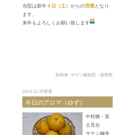
当院は新年
４日（土）
からの
営業
となり
ます。
来年もよろしくお願い致します
投稿者:
サヤン鍼灸院・接骨院
2013.12.25更新
今日のアロマ（ゆず）
中村橋・富
士見台
サヤン鍼灸