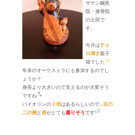
サヤン鍼灸
院・接骨院
の土田で
す。
今月は
チェ
ロ弾き
親子
猫でした
年末のオーケストラにも参加するのでし
ょうか？
身長より大きいので支えるのが大変そう
ですね
バイオリンの
２倍
はあるらしいので...
右の
二の腕
と
肩
がとても
凝りそう
です