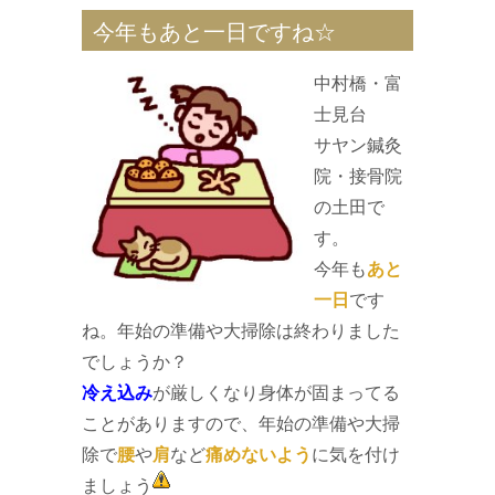
今年もあと一日ですね☆
中村橋・富
士見台
サヤン鍼灸
院・接骨院
の土田で
す。
今年も
あと
一日
です
ね。年始の準備や大掃除は終わりました
でしょうか？
冷え込み
が厳しくなり身体が固まってる
ことがありますので、年始の準備や大掃
除で
腰
や
肩
など
痛めないよう
に気を付け
ましょう