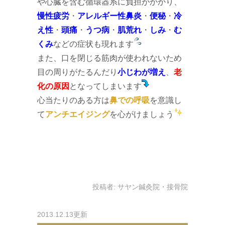
や心臓を含む循環器系に負担がかかり、
慢性疲労
・
アレルギー性鼻炎
・
便秘
・
冷
え性
・
頭痛
・
うつ病
・
肌荒れ
・
しみ
・
む
くみ
などの症状も現れます
また、口を閉じる筋肉が使われないため
目の周りがたるんだり
小じわが増え
、
老
化の原因
となってしまいます
心当たりのある方は
鼻での呼吸
を意識し
て
アンチエイジング
を心がけましょう
投稿者:
サヤン鍼灸院・接骨院
2013.12.13更新