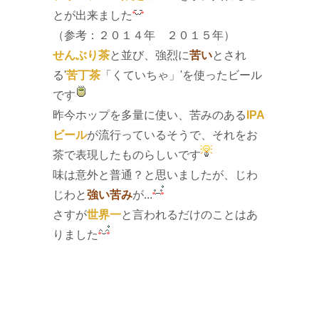
とが出来ました
（参考：
２０１４年
２０１５年
）
せんぶり茶
と並び、強烈に
苦い
とされ
る'
苦丁茶
「くていちゃ」'を使ったビール
です
昨今ホップを多量に使い、苦みのある
IPA
ビール
が流行っているそうで、それをお
茶で表現したものらしいです
味は意外と普通？と思いましたが、じわ
じわと
強い苦み
が...
さすが
世界一
と言われるだけのことはあ
りました