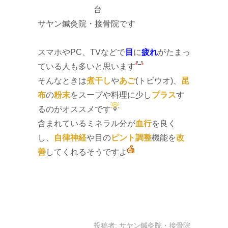
台
サヤン鍼灸院・接骨院です
スマホやPC、TVなどで
目
に
疲れ
がたまっ
ている人も多いと思います
そんなときは
煮干し
や
あご
(トビウオ)、
昆
布
の
粉末
をスープや料理に少し
プラス
す
るのがオススメです
含まれているミネラル分が
血行
を良く
し、
自律神経
や目の
ピント調整
機能を
改
善
してくれるそうですよ
投稿者:
サヤン鍼灸院・接骨院