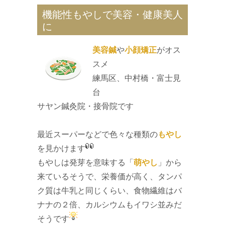
機能性もやしで美容・健康美人
に
美容鍼
や
小顔矯正
がオス
スメ
練馬区、中村橋・富士見
台
サヤン鍼灸院・接骨院です
最近スーパーなどで色々な種類の
もやし
を見かけます
もやしは発芽を意味する「
萌やし
」から
来ているそうで、栄養価が高く、タンパ
ク質は牛乳と同じくらい、食物繊維はバ
ナナの２倍、カルシウムもイワシ並みだ
そうです