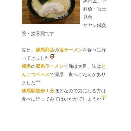
練馬区、中
村橋・富士
見台
サヤン鍼灸
院・接骨院です
先日、
練馬商店
の
塩ラーメン
を食べに行
ってきました
横浜
の
家系ラーメン
で麺は太目、味は
と
んこつベース
で濃厚、食べごたえがあり
ました
練馬駅徒歩１分
ほどなので気になる方は
食べに行ってみてはいかがでしょうか