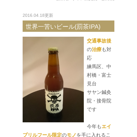
2016.04.18更新
世界一苦いビール(罰茶IPA)
交通事故後
の
治療
も対
応
練馬区、中
村橋・富士
見台
サヤン鍼灸
院・接骨院
です
今年も
エイ
プリルフール限定
の
モノ
を手に入れるこ