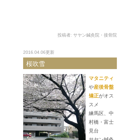
投稿者:
サヤン鍼灸院・接骨院
2016.04.06更新
桜吹雪
マタニティ
や
産後骨盤
矯正
がオス
スメ
練馬区、中
村橋・富士
見台
サヤン鍼灸