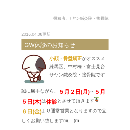
投稿者:
サヤン鍼灸院・接骨院
2016.04.08更新
GW休診のお知らせ
小顔
・
骨盤矯正
がオススメ
練馬区、中村橋・富士見台
サヤン鍼灸院・接骨院です
誠に勝手ながら、
～
５月２日(月)
５月
は
とさせて頂きます
５日(木)
休診
より通常営業となりますので宜
６日(金)
しくお願い致しますm(__)m