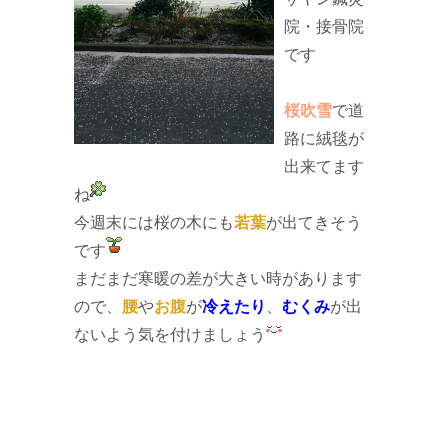
院・接骨院
です
桜吹雪
で道
路に絨毯が
出来てます
ね
今週末には桜の木にも
若葉
が出てきそう
です
まだまだ寒暖の差が大きい時があります
ので、
腰
や
お腹
が
冷えたり
、
むくみ
が出
ないよう気を付けましょう