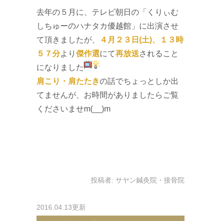
去年の５月
に、テレビ朝日の「
くりぃむ
しちゅーのハナタカ優越館
」に出演させ
て頂きましたが、
４月２３日(土)、１３時
５７分
より
傑作選
にて
再放送
されること
になりました
肩こり・肩たたき
の話でちょっとしか出
てませんが、お時間がありましたらご覧
くださいませm(__)m
投稿者:
サヤン鍼灸院・接骨院
2016.04.13更新