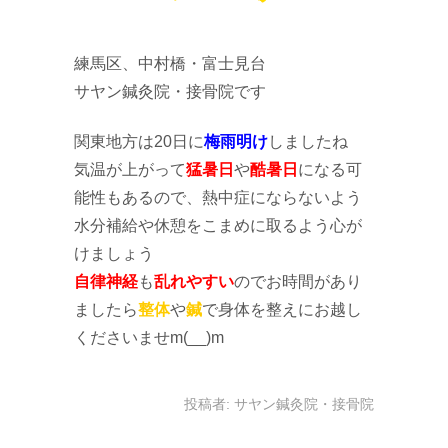
練馬区、中村橋・富士見台
サヤン鍼灸院・接骨院です
関東地方は20日に
梅雨明け
しましたね
気温が上がって
猛暑日
や
酷暑日
になる可
能性もあるので、熱中症にならないよう
水分補給や休憩をこまめに取るよう心が
けましょう
自律神経
も
乱れやすい
のでお時間があり
ましたら
整体
や
鍼
で身体を整えにお越し
くださいませm(__)m
投稿者:
サヤン鍼灸院・接骨院