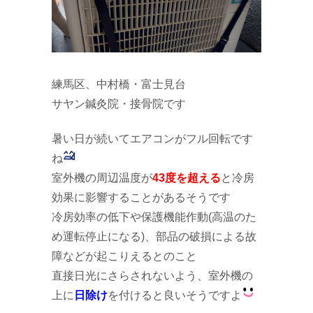
練馬区、中村橋・富士見台
サヤン鍼灸院・接骨院です
暑い日が続いてエアコンがフル回転です
ね
室外機の周辺温度が
43度を超える
と冷房
効果に影響することがあるそうです
冷房効率の低下や保護機能作動(高温のた
め運転停止になる)、部品の破損による故
障などが起こりえるとのこと
直接日光にさらされないよう、室外機の
上に
日除け
を付けると良いそうですよ