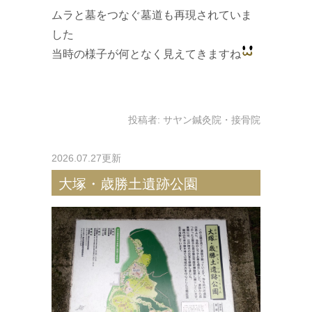
ムラと墓をつなぐ墓道も再現されていま
した
当時の様子が何となく見えてきますね
投稿者:
サヤン鍼灸院・接骨院
2026.07.27更新
大塚・歳勝土遺跡公園