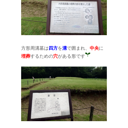
方形周溝墓は
四方
を
溝
で囲まれ、
中央
に
埋葬
するための
穴
がある形です