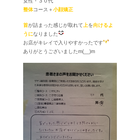
女性・３０代
整体
コース＋
小顔矯正
首
が詰まった感じが取れて
上
を
向けるよ
うに
なりました
お店がキレイで入りやすかったです
ありがとうございましたm(__)m