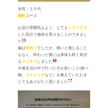
女性・５０代
鍼灸
コース
お店の雰囲気もよく、とても
リラックス
した気分で施術を受けることができまし
た
鍼は
初めて
でしたが、痛いと感じること
もなく、終わった後には身体も軽く気分
も
スッキリ
しました
今後生活の中で行った方が良いこと(食べ
物、
ストレッチ
など）を教えていただき
とてもありがたく思いました