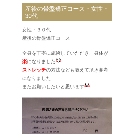
産後の骨盤矯正コース・女性・
30代
女性・３０代
産後の骨盤矯正コース
全身を丁寧に施術していただき、身体が
楽
になりました
ストレッチ
の方法なども教えて頂き参考
になりました
またお願いしたいと思います