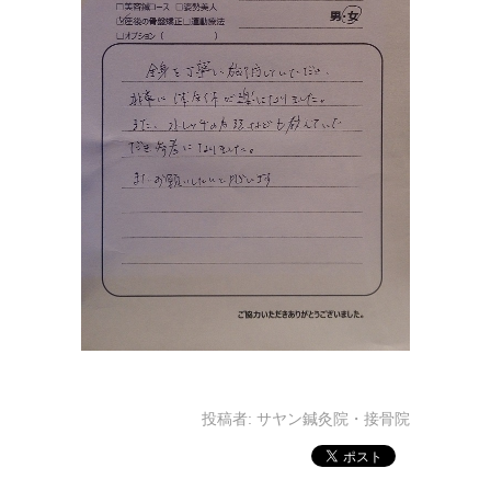
投稿者:
サヤン鍼灸院・接骨院