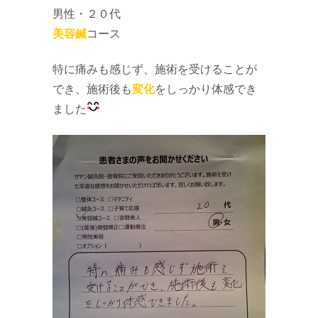
男性・２０代
美容鍼
コース
特に痛みも感じず、施術を受けることが
でき、施術後も
変化
をしっかり体感でき
ました