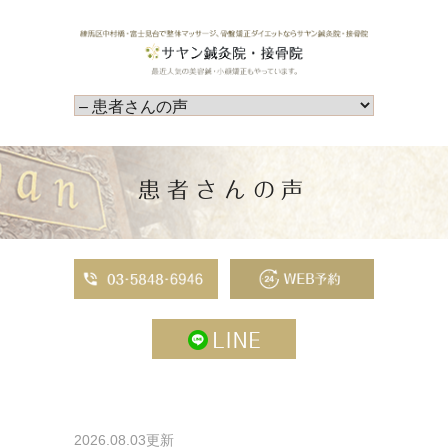
患者さんの声
2026.08.03更新