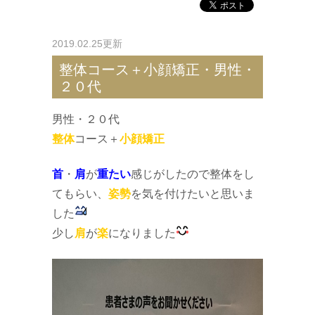
2019.02.25更新
整体コース＋小顔矯正・男性・
２０代
男性・２０代
整体
コース＋
小顔矯正
首
・
肩
が
重たい
感じがしたので整体をし
てもらい、
姿勢
を気を付けたいと思いま
した
少し
肩
が
楽
になりました