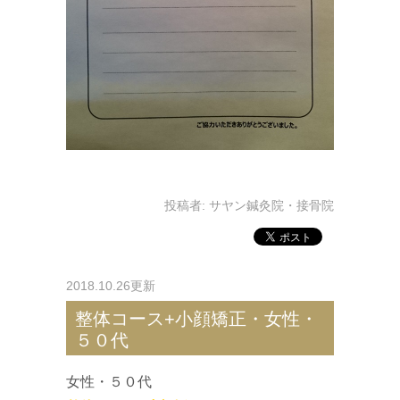
投稿者:
サヤン鍼灸院・接骨院
2018.10.26更新
整体コース+小顔矯正・女性・
５０代
女性・５０代