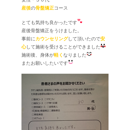
産後
の
骨盤矯正
コース
とても気持ち良かったです
産後骨盤矯正をうけました。
事前に
カウンセリング
して頂いたので
安
心
して施術を受けることができました
施術後、身体が
軽く
なりました
またお願いしたいです