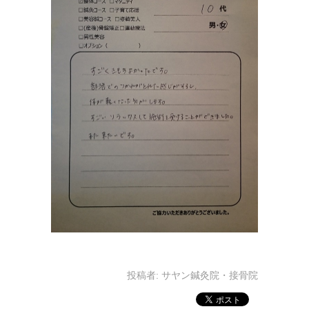
投稿者:
サヤン鍼灸院・接骨院