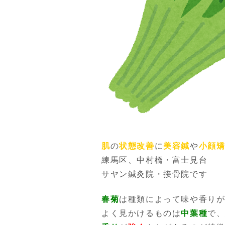
肌
の
状態改善
に
美容鍼
や
小顔
練馬区、中村橋・富士見台
サヤン鍼灸院・接骨院です
春菊
は種類によって味や香り
よく見かけるものは
中葉種
で