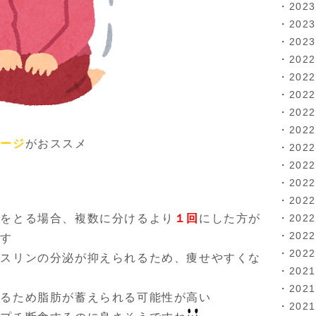
202
202
202
202
202
202
202
202
サージ
がおススメ
202
202
202
202
202
事をとる場合、複数に分けるより
１回
にした方が
202
です
202
ンスリンの分泌が抑えられるため、痩せやすくな
202
202
出るため脂肪が蓄えられる可能性が高い
202