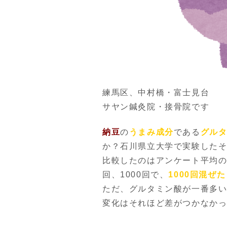
練馬区、中村橋・富士見台
サヤン鍼灸院・接骨院です
納豆
の
うまみ成分
である
グル
か？石川県立大学で実験した
比較したのはアンケート平均の29
回、1000回で、
1000回混ぜ
ただ、グルタミン酸が一番多
変化はそれほど差がつかなか