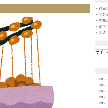
何回
？
間欠
春菊
皮下
５週
202
202
202
202
202