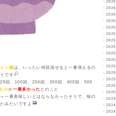
202
202
202
202
202
202
202
202
202
202
202
タミン酸
は、いったい何回混ぜると一番増えるの
202
そうです
202
回、100回、200回、300回、400回、500
202
たもの
が
一番多かった
とのこと
202
い＝一番美味しいとはならなかったそうで、味の
202
ったみたいですよ
202
202