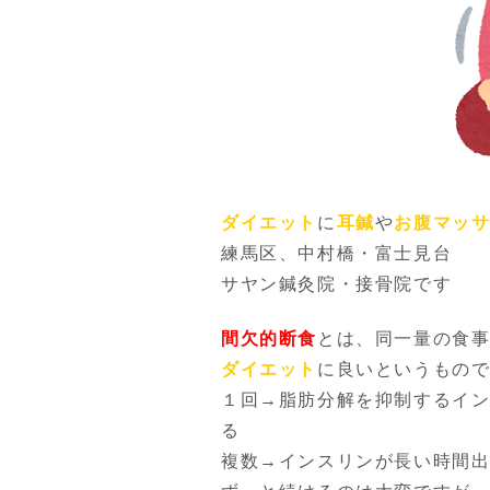
ダイエット
に
耳鍼
や
お腹マッ
練馬区、中村橋・富士見台
サヤン鍼灸院・接骨院です
間欠的断食
とは、同一量の食
ダイエット
に良いというもの
１回→脂肪分解を抑制するイ
る
複数→インスリンが長い時間