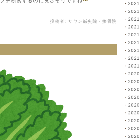
、プチ断食するのに良さそうですね
202
202
202
投稿者:
サヤン鍼灸院・接骨院
202
202
202
202
202
202
202
202
202
202
202
202
202
202
202