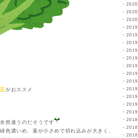
202
202
202
201
201
201
201
201
201
201
201
201
矯正
がおススメ
201
201
201
201
が全然違うのだそうです
201
、緑色濃いめ、葉が小さめで切れ込みが大きく、
201