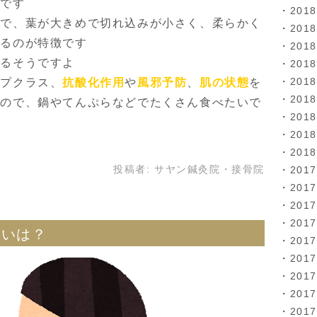
徴です
201
種
で、葉が大きめで切れ込みが小さく、柔らかく
201
れるのが特徴です
201
あるそうですよ
201
201
ップクラス、
抗酸化作用
や
風邪予防
、
肌の状態
を
201
るので、鍋やてんぷらなどでたくさん食べたいで
201
201
201
201
投稿者:
サヤン鍼灸院・接骨院
201
201
201
違いは？
201
201
201
201
201