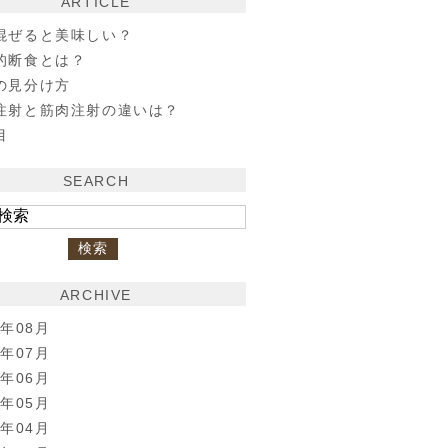
ARTICLE
混ぜると美味しい？
的断食とは？
の見分け方
注射と筋肉注射の違いは？
目
SEARCH
ARCHIVE
6年08月
6年07月
6年06月
6年05月
6年04月