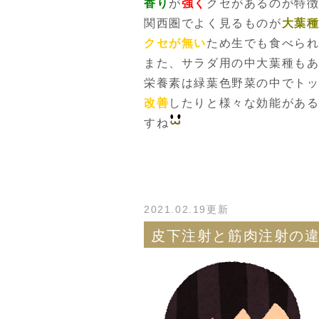
香り
が
強く
クセがあるのが特
関西圏でよく見るものが
大葉
クセが無い
ため生でも食べら
また、サラダ用の中大葉種も
栄養素は緑葉色野菜の中でト
改善
したりと様々な効能があ
すね
2021.02.19更新
皮下注射と筋肉注射の