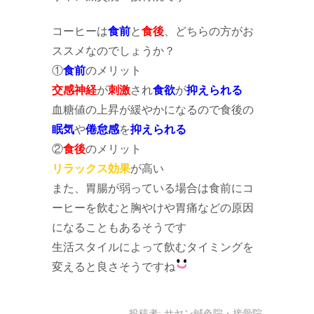
コーヒーは
食前
と
食後
、どちらの方がお
ススメなのでしょうか？
①
食前
のメリット
交感神経
が
刺激
され
食欲
が
抑えられる
血糖値の上昇が緩やかになるので食後の
眠気
や
倦怠感
を
抑えられる
②
食後
のメリット
リラックス効果
が高い
また、胃腸が弱っている場合は食前にコ
ーヒーを飲むと胸やけや胃痛などの原因
になることもあるそうです
生活スタイルによって飲むタイミングを
変えると良さそうですね
投稿者:
サヤン鍼灸院・接骨院