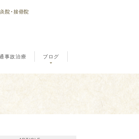
通事故治療
ブログ