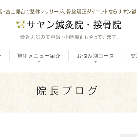
介
施術メニュー紹介
お悩み別コース
交
院長ブログ