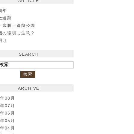
ARTICLE
周年
土遺跡
・歳勝土遺跡公園
機の環境に注意？
明け
SEARCH
ARCHIVE
6年08月
6年07月
6年06月
6年05月
6年04月