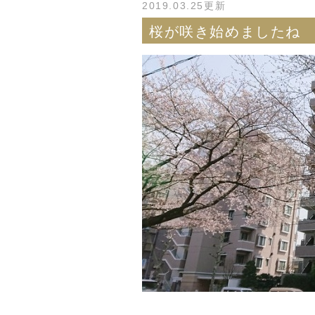
2019.03.25更新
桜が咲き始めましたね