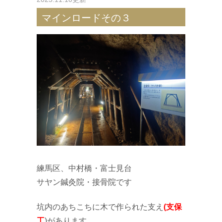
マインロードその３
練馬区、中村橋・富士見台
サヤン鍼灸院・接骨院です
坑内のあちこちに木で作られた支え
(支保
工
)があります