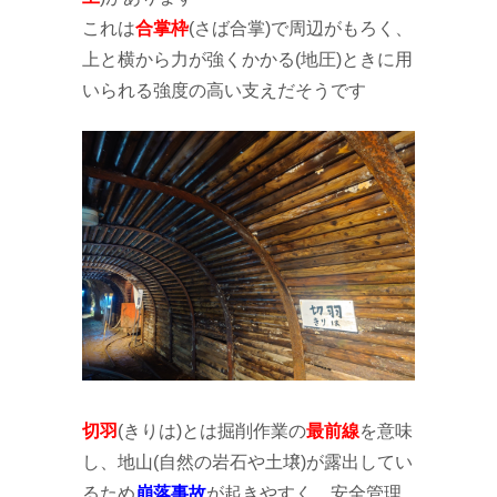
これは
合掌枠
(さば合掌)で周辺がもろく、
上と横から力が強くかかる(地圧)ときに用
いられる強度の高い支えだそうです
切羽
(きりは)とは掘削作業の
最前線
を意味
し、地山(自然の岩石や土壌)が露出してい
るため
崩落事故
が起きやすく、安全管理