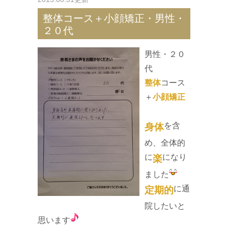
整体コース＋小顔矯正・男性・
２０代
男性・２０
代
整体
コース
＋
小顔矯正
を含
身体
め、全体的
に
になり
楽
ました
に通
定期的
院したいと
思います