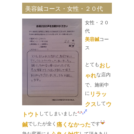
美容鍼コース・女性・２０代
女性・２０
代
美容鍼
コー
ス
とても
おし
な店内
ゃれ
で、施術中
に
リラッ
して
クス
ウ
してしまいました
トウト
でしたが全く
です
鍼
痛くなかった
急な変更にも
して頂きあり