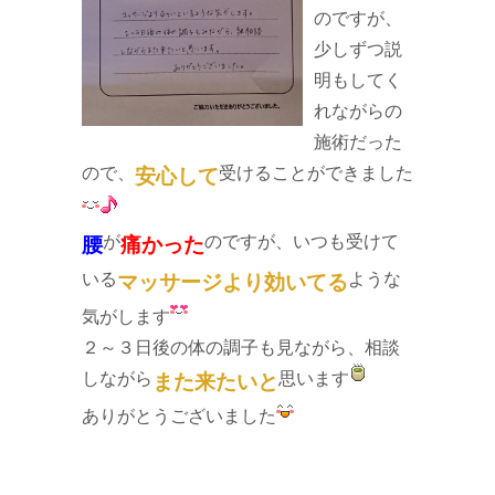
のですが、
少しずつ説
明もしてく
れながらの
施術だった
ので、
受けることができました
安心して
が
のですが、いつも受けて
腰
痛かった
いる
ような
マッサージより効いてる
気がします
２～３日後の体の調子も見ながら、相談
しながら
思います
また来たいと
ありがとうございました