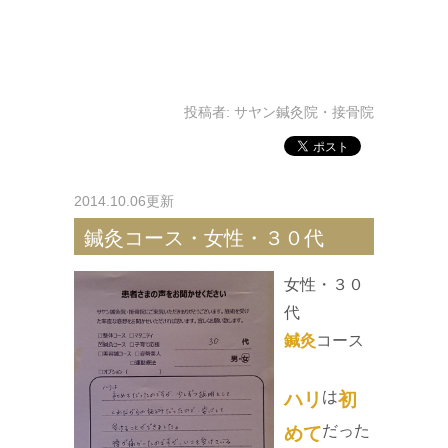
投稿者:
サヤン鍼灸院・接骨院
2014.10.06更新
鍼灸コース・女性・３０代
女性・３０
代
鍼灸
コース
は
ハリ
初
だった
めて