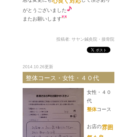
心良く対応
がとうございました
またお願いします
投稿者:
サヤン鍼灸院・接骨院
2014.10.26更新
整体コース・女性・４０代
女性・４０
代
整体
コース
お店の
雰囲