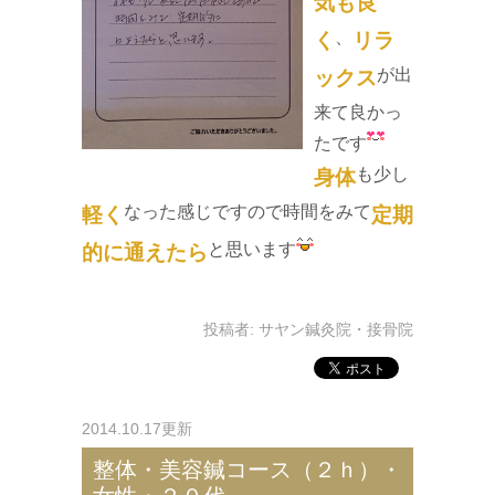
気も良
、
く
リラ
が出
ックス
来て良かっ
たです
も少し
身体
なった感じですので時間をみて
軽く
定期
と思います
的に通えたら
投稿者:
サヤン鍼灸院・接骨院
2014.10.17更新
整体・美容鍼コース（２ｈ）・