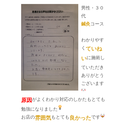
男性・３０
代
鍼灸
コース
わかりやす
く
ていね
に施術し
い
ていただき
ありがとう
ございます
がよくわかり対応のしかたもとても
原因
勉強になりました
お店の
もとても
です
雰囲気
良かった