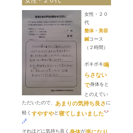
女性・２０代
女性・２０
代
整体
・
美容
鍼
コース
（２時間）
ボキボキ
鳴
らさない
身体をと
で
とのえてい
ただいたので、
に
あまりの気持ち良さ
軽く
と
すやすや
寝てしまいました
それほどに気持ち良く
が
身体
楽になり