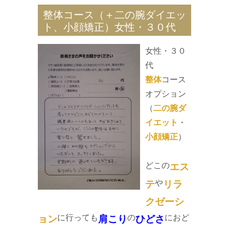
整体コース（＋二の腕ダイエッ
ト、小顔矯正）女性・３０代
女性・３０
代
整体
コース
オプション
（
二の腕ダ
イエット
・
小顔矯正
）
どこの
エス
や
テ
リラ
クゼーシ
に行っても
の
におど
ョン
肩こり
ひどさ