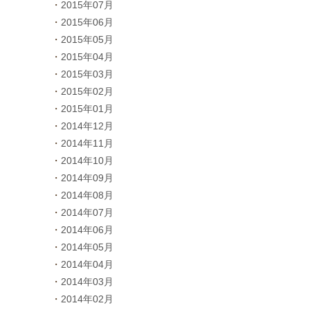
2015年07月
2015年06月
2015年05月
2015年04月
2015年03月
2015年02月
2015年01月
2014年12月
2014年11月
2014年10月
2014年09月
2014年08月
2014年07月
2014年06月
2014年05月
2014年04月
2014年03月
2014年02月