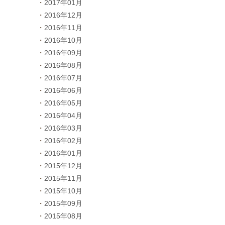
2017年01月
2016年12月
2016年11月
2016年10月
2016年09月
2016年08月
2016年07月
2016年06月
2016年05月
2016年04月
2016年03月
2016年02月
2016年01月
2015年12月
2015年11月
2015年10月
2015年09月
2015年08月