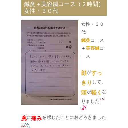
鍼灸＋美容鍼コース（２時間）
女性・３０代
女性・３０
代
鍼灸
コース
＋
美容鍼
コ
ース
が
顔
すっ
して、
きり
が
な
頭
軽く
りました
に
を感じたことにおどろきました
腕
痛み