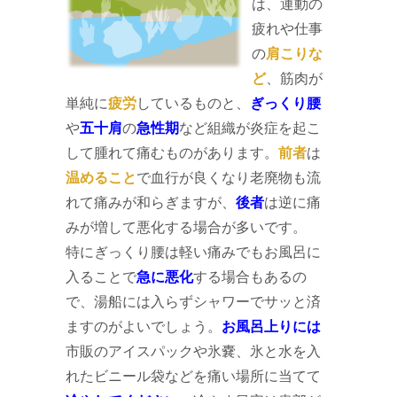
は、運動の
疲れや仕事
の
肩こりな
ど
、筋肉が
単純に
疲労
しているものと、
ぎっくり腰
や
五十肩
の
急性期
など組織が炎症を起こ
して腫れて痛むものがあります。
前者
は
温めること
で血行が良くなり老廃物も流
れて痛みが和らぎますが、
後者
は逆に痛
みが増して悪化する場合が多いです。
特にぎっくり腰は軽い痛みでもお風呂に
入ることで
急に悪化
する場合もあるの
で、湯船には入らずシャワーでサッと済
ますのがよいでしょう。
お風呂上りには
市販のアイスパックや氷嚢、氷と水を入
れたビニール袋などを痛い場所に当てて