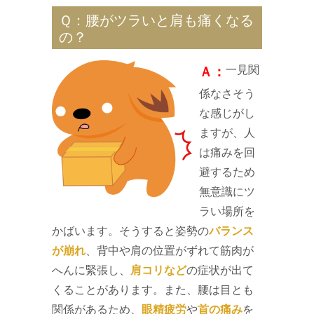
Ｑ：腰がツラいと肩も痛くなる
の？
一見関
Ａ：
係なさそう
な感じがし
ますが、人
は痛みを回
避するため
無意識にツ
ラい場所を
かばいます。そうすると姿勢の
バランス
が崩れ
、背中や肩の位置がずれて筋肉が
へんに緊張し、
肩コリなど
の症状が出て
くることがあります。また、腰は目とも
関係があるため、
眼精疲労
や
首の痛み
を