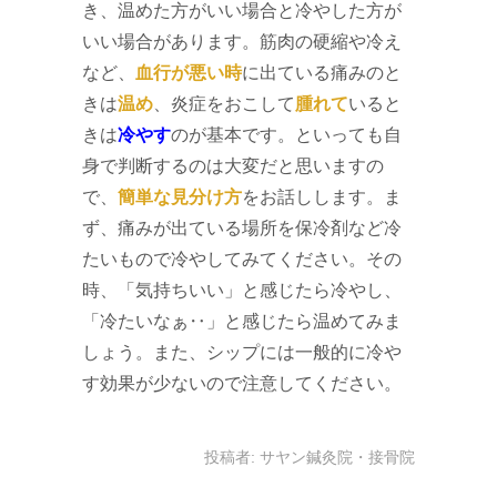
き、温めた方がいい場合と冷やした方が
いい場合があります。筋肉の硬縮や冷え
など、
血行が悪い時
に出ている痛みのと
きは
温め
、炎症をおこして
腫れて
いると
きは
冷やす
のが基本です。といっても自
身で判断するのは大変だと思いますの
で、
簡単な見分け方
をお話しします。ま
ず、痛みが出ている場所を保冷剤など冷
たいもので冷やしてみてください。その
時、「気持ちいい」と感じたら冷やし、
「冷たいなぁ‥」と感じたら温めてみま
しょう。また、シップには一般的に冷や
す効果が少ないので注意してください。
投稿者:
サヤン鍼灸院・接骨院