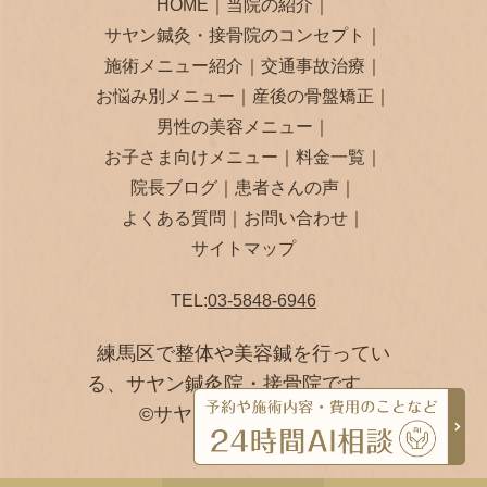
HOME
｜
当院の紹介
｜
サヤン鍼灸・接骨院のコンセプト
｜
施術メニュー紹介
｜
交通事故治療
｜
お悩み別メニュー
｜
産後の骨盤矯正
｜
男性の美容メニュー
｜
お子さま向けメニュー
｜
料金一覧
｜
院長ブログ
｜
患者さんの声
｜
よくある質問
｜
お問い合わせ
｜
サイトマップ
TEL:
03-5848-6946
練馬区で整体や美容鍼を行ってい
る、サヤン鍼灸院・接骨院です。
©サヤン鍼灸院・接骨院