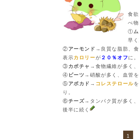
食欲
べ物
①
ム
早く
②
アーモンド
→良質な脂肪、
表示
カロリー
が
２０％オフ
に
③
カボチャ
→食物繊維が多く
④
ビーツ
→硝酸が多く、血管
⑤
アボカド
→
コレステロール
り。
⑥
チーズ
→タンパク質が多く
後半に続く
1