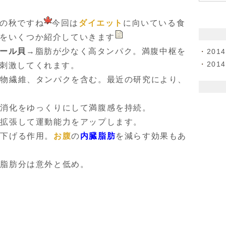
の秋ですね
今回は
ダイエット
に向いている食
をいくつか紹介していきます
ール貝
→脂肪が少なく高タンパク。満腹中枢を
201
201
刺激してくれます。
食物繊維、タンパクを含む。最近の研究により、
。
、消化をゆっくりにして満腹感を持続。
を拡張して運動能力をアップします。
を下げる作用。
お腹
の
内臓脂肪
を減らす効果もあ
、脂肪分は意外と低め。