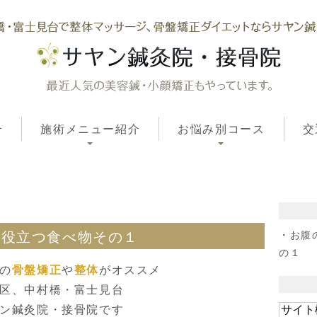
介
施術メニュー紹介
お悩み別コース
交
お腹
に役立つ食べ物その１
の１
の
骨盤矯正
や
整体
がオススメ
区、中村橋・富士見台
ン鍼灸院・接骨院です